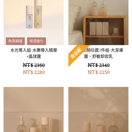
角質調理
保濕進化
自由配
水光導入組-水嫩導入精華
洗卸潔顏任選3件組-大潔膚
+晶球露
露、舒敏卸妝乳
NT$ 2360
NT$ 2340
NT$
2280
NT$
2250