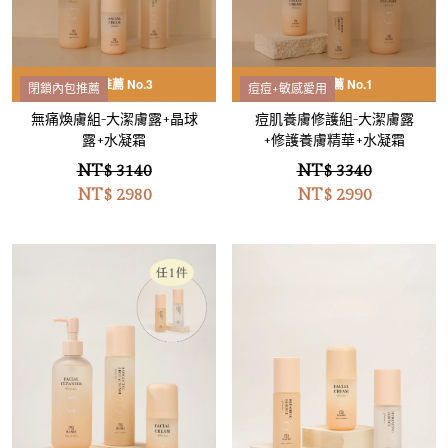
熱銷推薦 No.3
熱銷推薦 No.1
閉鎖內包推薦
痘痘+敏感愛用
無痛煥膚組-大潔膚露+晶球
痘肌養膚修護組-大潔膚露
露+水凝霜
+修護養膚精華+水凝霜
NT$ 3140
NT$ 3340
NT$
2980
NT$
2990