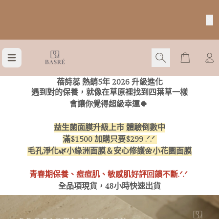
BASRÉ 蓓詩蕊🌟升級版新品正式開賣～現貨2天快
速出貨✨新包裝識別/內料優化/會員權益升級/台灣
GMP廠製造
Cart
生理痘
敏感肌
蓓詩蕊 熱銷5年
2026 升級進化
遇到對的保養，就像在草原裡找到四葉草一樣
會讓你覺得超級幸運🍀
益生菌面膜升級上市 體驗倒數中
滿$1500 加購只要$299 .ᐟ.ᐟ
毛孔淨化🌿小綠洲面膜＆
安心修護🌼小花園面膜
青春期保養、痘痘肌、敏感肌好評回饋不斷.ᐟ.ᐟ
全品項現貨，48小時快速出貨