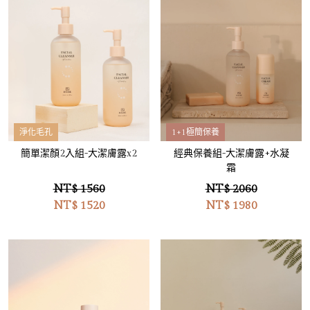
淨化毛孔
1+1極簡保養
簡單潔顏2入組-大潔膚露x2
經典保養組-大潔膚露+水凝
霜
NT$ 1560
NT$ 2060
NT$
1520
NT$
1980