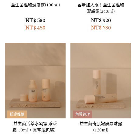
益生菌溫和潔膚露(100ml)
容量加大版！益生菌溫和
潔膚露(240ml)
NT$ 580
NT$ 920
NT$
450
NT$
780
穩膚推薦
角質調理
益生菌活萃水凝霜(乖乖
益生菌奇肌嫩膚晶球露
霜-50ml，真空瓶包裝）
(120ml)