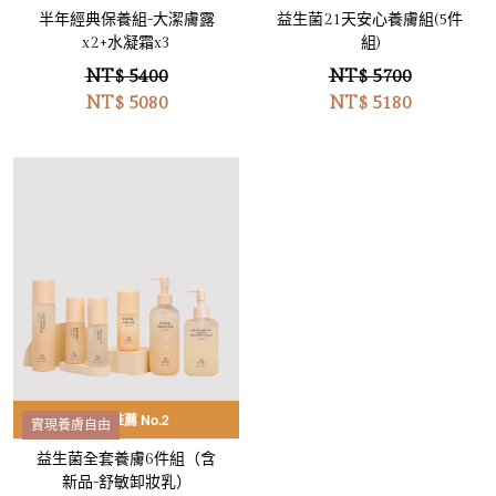
半年經典保養組-大潔膚露
益生菌21天安心養膚組(5件
x2+水凝霜x3
組)
NT$ 5400
NT$ 5700
NT$
5080
NT$
5180
熱銷推薦 No.2
實現養膚自由
益生菌全套養膚6件組（含
新品-舒敏卸妝乳）