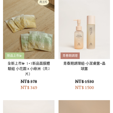
新品上市💫
青春期調理
全新上市💫 1+1新品面膜體
青春期調理組-小潔膚露+晶
驗組 小花園ｘ小綠洲（共2
球露
片）
NT$ 378
NT$ 1530
NT$
349
NT$
1500