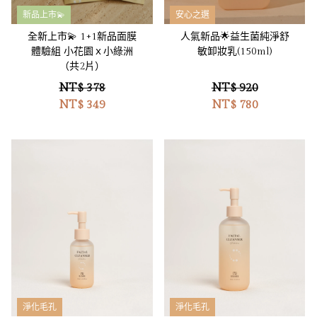
新品上市💫
安心之選
全新上市💫 1+1新品面膜
人氣新品🌟益生菌純淨舒
體驗組 小花園ｘ小綠洲
敏卸妝乳(150ml)
（共2片）
NT$ 378
NT$ 920
NT$
349
NT$
780
淨化毛孔
淨化毛孔