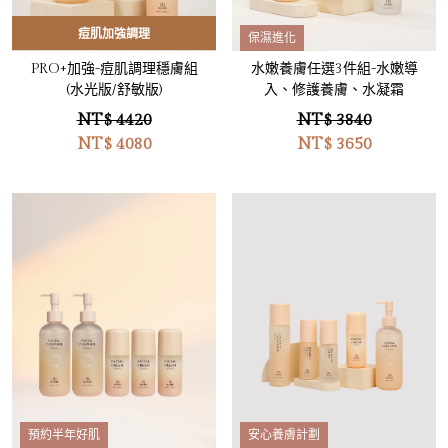
痘肌加強調理
保濕進化
PRO+加強-痘肌調理穩膚組
水嫩養膚任選3件組-水嫩導
(水光版/舒敏版)
入、修護養膚、水凝霜
NT$ 4420
NT$ 3840
NT$
4080
NT$
3650
預約半年好肌
安心養膚計劃